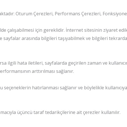
ktadır: Oturum Çerezleri, Performans Çerezleri, Fonksiyone
de çalışabilmesi için gereklidir. İnternet sitesinin ziyaret ed
de sayfalar arasında bilgileri taşıyabilmek ve bilgileri tekr
rsa ilgili hata iletileri, sayfalarda geçirilen zaman ve kullanıcın
 performansının arttırılması sağlanır.
ğu seçeneklerin hatırlanması sağlanır ve böylelikle kullanıcıya
acıyla üçüncü taraf tedarikçilerine ait çerezler kullanılır.