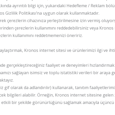
akkında ayrıntılı bilgi için, yukarıdaki Hedefleme / Reklam bö
nos Gizlilik Politikası’na uygun olarak kullanmaktadır.
k çerezlerin cihazınıza yerleştirilmesine izin vermiş oluyors
erinden çerezlerin kullanımını reddedebilirsiniz veya Kronos i
ezlerin kullanımını reddetmemenizi öneririz.
aylaştırmak, Kronos internet sitesi ve ürünlerimizi ilgi ve iht
e gerçekleştireceğiniz faaliyet ve deneyimleri hızlandırmak am
mamızı sağlayan isimsiz ve toplu istatistiki verileri bir araya g
aktayız.
miz gif olarak da adlandırılır) kullanarak, tanıtım faaliyetleri
 bilgileri alabilir. Örneğin, Kronos internet sitesine gelen zi
 etkili bir şekilde görünürlüğünü sağlamak amacıyla üçüncü pa