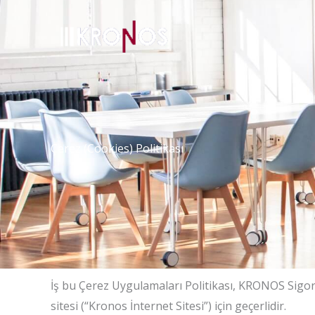
İçeriğe
atla
Çerez (Cookies) Politikası
İş bu Çerez Uygulamaları Politikası, KRONOS Sigor
sitesi (“Kronos İnternet Sitesi”) için geçerlidir.