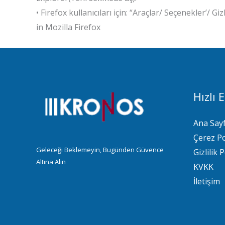
• Firefox kullanıcıları için: “Araçlar/ Seçenekler’/ 
in Mozilla Firefox
Hızlı 
Ana Say
Çerez Po
Geleceği Beklemeyin, Bugünden Güvence
Gizlilik P
Altına Alın
KVKK
İletişim