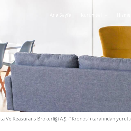
Ana Sayfa
Kurumsal
Hizmet
ta Ve Reasürans Brokerliği A.Ş. (“Kronos”) tarafından yürüt