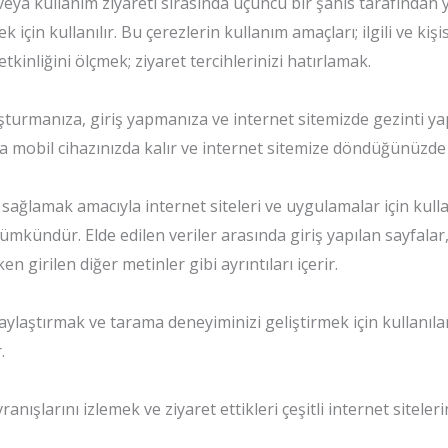
veya kullanım ziyareti sırasında üçüncü bir şahıs tarafından 
mek için kullanılır. Bu çerezlerin kullanım amaçları; ilgili ve k
kinliğini ölçmek; ziyaret tercihlerinizi hatırlamak.
luşturmanıza, giriş yapmanıza ve internet sitemizde gezinti ya
mobil cihazınızda kalır ve internet sitemize döndüğünüzde si
ım sağlamak amacıyla internet siteleri ve uygulamalar için kull
ümkündür. Elde edilen veriler arasında giriş yapılan sayfalar
ken girilen diğer metinler gibi ayrıntıları içerir.
kolaylaştırmak ve tarama deneyiminizi geliştirmek için kullanıla
.
ranışlarını izlemek ve ziyaret ettikleri çeşitli internet sitel