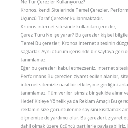
Ne Tür Çerezler Kullanıyoruz?
Kronos, kendi Sitelerinde Temel Çerezler, Performa
Üçüncü Taraf Çerezler kullanmaktadır.
Kronos internet sitesinde kullanılan çerezler;
Çerez Türü Ne işe yarar? Bu çerezler kişisel bilgiler
Temel Bu çerezler, Kronos internet sitesinin düzgün
sağlarlar. Aynı oturum içerisinde bir sayfaya geri d
tanımlamaz.
Eğer bu çerezleri kabul etmezseniz, internet sites
Performans Bu çerezler; ziyaret edilen alanlar, sit
internet sitemizle nasıl bir etkileşime girdiğini an
tanımlamaz. Tüm veriler isimsiz bir şekilde alınır ve 
Hedef Kitleye Yönelik ya da Reklam Amaçlı Bu çerezl
reklamın size görüntülenme sayısını kısıtlamak amac
ölçmemize de yardımcı olur. Bu çerezleri, ziyaret et
dahil olmak üzere üçüncü partilerle paylaşabiliriz. Bu