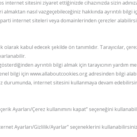
os internet sitesini ziyaret ettiğinizde cihazınızda sizin adın
ri almaktan nasıl vazgeçebileceğiniz hakkında ayrıntılı bilgi iç
arti internet siteleri veya domainlerinden çerezler alabilirsiniz
ik olarak kabul edecek şekilde ön tanımlıdır. Tarayıcılar, çer
arlanabilir.
gösterdiğinden ayrıntılı bilgi almak için tarayıcının yardım m
i genel bilgi için www.allaboutcookies.org adresinden bilgi alabil
z durumunda, internet sitesini kullanmaya devam edebilirsiniz
İçerik Ayarları/Çerez kullanımını kapat” seçeneğini kullanabilir
ternet Ayarları/Gizlilik/Ayarlar” seçeneklerini kullanabilirsini