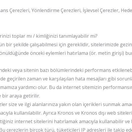
ns Çerezleri, Yönlendirme Çerezleri, İşlevsel Çerezler, Hede
inizi toplar mı / kimliğinizi tanımlayabilir mi?
 bir şekilde çalışabilmesi için gereklidir, sitelerimizde gezi
önüldüğünde önceki eylemleri hatırlama (ör. metin girişi) buna
indeki veya sitenin bazı bölümlerindeki performans etkilenebi
ede geçirilen zaman ve karşılaşılan hata mesajları gibi sorunl
lamamıza yardımcı olur. Bu da internet sitemizin performansını
bir araya getirilir.
er size ve ilgi alanlarınıza yakın olan içerikleri sunmak amac
ıyla kullanılabilir. Ayrıca Kronos ve Kronos dışı web sitele
tiğiniz internet sitelerini hatırlamak amacıyla kullanabilir ve
 çerezlerin birçok türü, tüketicileri IP adresleri ile takip ede