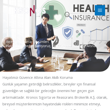
İçeriğe
atla
Bireysel Sigorta Çözümleri
Hayatınıza Değer Katıyoruz, Geleceğinizi Güvence Altına
Alıyoruz
Hayatınızı Güvence Altına Alan Akıllı Koruma
Günlük yaşamın getirdiği belirsizlikler, bireyler için finansal
güvenliğin ve sağlıklı bir geleceğin önemini her geçen gün
artırmaktadır. Kronos Sigorta ve Reasürans Brokerlik A.Ş. olarak,
bireysel müşterilerimizin hayatındaki riskleri minimize etmeyi,